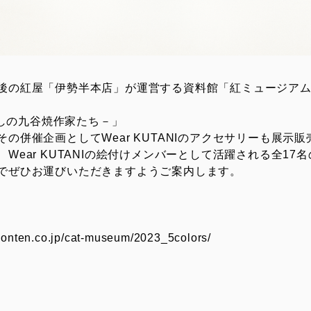
後の紅屋「伊勢半本店」が運営する資料館「紅ミュージア
るわしの九谷焼作家たち－」
の併催企画としてWear KUTANIのアクセサリーも展示販
Wear KUTANIの絵付けメンバーとして活躍される全17
でぜひお運びいただきますようご案内します。
honten.co.jp/cat-museum/2023_5colors/