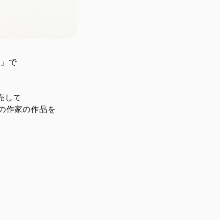
ム」で
売して
名の作家の作品を